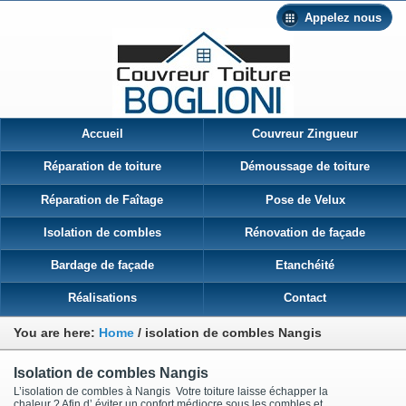
Appelez nous
Accueil
Couvreur Zingueur
Réparation de toiture
Démoussage de toiture
Réparation de Faîtage
Pose de Velux
Isolation de combles
Rénovation de façade
Bardage de façade
Etanchéité
Réalisations
Contact
You are here:
Home
/
isolation de combles Nangis
Isolation de combles Nangis
L’isolation de combles à Nangis Votre toiture laisse échapper la
chaleur ? Afin d’ éviter un confort médiocre sous les combles et