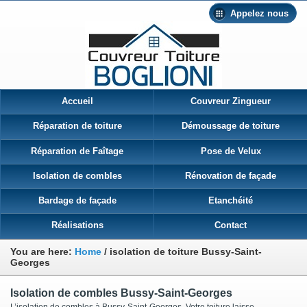
Appelez nous
Accueil
Couvreur Zingueur
Réparation de toiture
Démoussage de toiture
Réparation de Faîtage
Pose de Velux
Isolation de combles
Rénovation de façade
Bardage de façade
Etanchéité
Réalisations
Contact
You are here:
Home
/
isolation de toiture Bussy-Saint-
Georges
Isolation de combles Bussy-Saint-Georges
L’isolation de combles à Bussy-Saint-Georges Votre toiture laisse