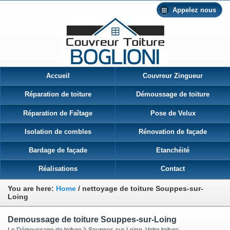
Appelez nous
Accueil
Couvreur Zingueur
Réparation de toiture
Démoussage de toiture
Réparation de Faîtage
Pose de Velux
Isolation de combles
Rénovation de façade
Bardage de façade
Etanchéité
Réalisations
Contact
You are here:
Home
/
nettoyage de toiture Souppes-sur-
Loing
Demoussage de toiture Souppes-sur-Loing
Le Démoussage de toiture à Souppes-sur-Loing Votre toiture