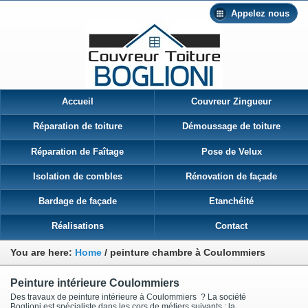
Appelez nous
Accueil
Couvreur Zingueur
Réparation de toiture
Démoussage de toiture
Réparation de Faîtage
Pose de Velux
Isolation de combles
Rénovation de façade
Bardage de façade
Etanchéité
Réalisations
Contact
You are here:
Home
/
peinture chambre à Coulommiers
Peinture intérieure Coulommiers
Des travaux de peinture intérieure à Coulommiers ? La société
Boglioni est spécialiste dans les cors de métiers suivants : la