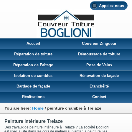
Appelez nous
Accueil
Couvreur Zingueur
Réparation de toiture
Démoussage de toiture
Réparation de Faîtage
Pose de Velux
Isolation de combles
Rénovation de façade
Bardage de façade
Etanchéité
Réalisations
Contact
You are here:
Home
/
peinture chambre à Trelaze
Peinture intérieure Trelaze
Des travaux de peinture intérieure à Trelaze ? La société Boglioni
est spécialiste dans les cors de métiers suivants : la peinture, les