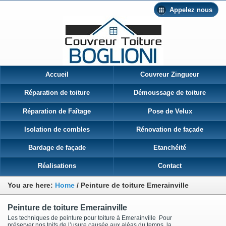
Appelez nous
Accueil
Couvreur Zingueur
Réparation de toiture
Démoussage de toiture
Réparation de Faîtage
Pose de Velux
Isolation de combles
Rénovation de façade
Bardage de façade
Etanchéité
Réalisations
Contact
You are here:
Home
/
Peinture de toiture Emerainville
Peinture de toiture Emerainville
Les techniques de peinture pour toiture à Emerainville Pour
préserver nos toits de l’usure causée aux aléas du temps, la