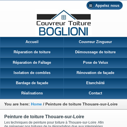
Appelez nous
Accueil
Couvreur Zingueur
Réparation de toiture
Démoussage de toiture
Réparation de Faîtage
Pose de Velux
Isolation de combles
Rénovation de façade
Bardage de façade
Etanchéité
Réalisations
Contact
You are here:
Home
/
Peinture de toiture Thouare-sur-Loire
Peinture de toiture Thouare-sur-Loire
Les techniques de peinture pour toiture à Thouare-sur-Loire Afin
de préserver nos toitures de la dégradation due aux intempéries,