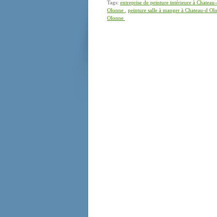
Tags:
entreprise de peinture intérieure à Chatea
Olonne
,
peinture salle à manger à Chateau-d O
Olonne