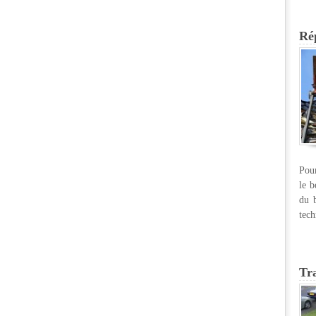
Rép
Pour
le b
du b
tech
Tr