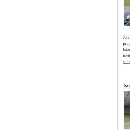
Ava
pro
bât
met
suit
Iso