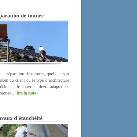
aration de toiture
 la réparation de toitures, quel que soit
esoin du client ou le type d’architecture
âtiment, le couvreur devra adapter les
niques ...
lire la suite>
avaux d'étanchéité