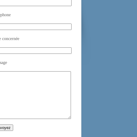
éphone
e concernée
sage