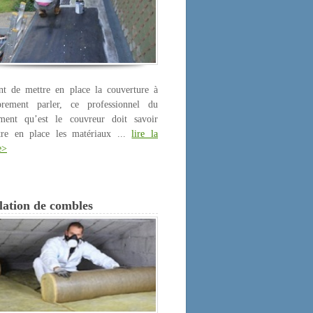
nt de mettre en place la couverture à
prement parler, ce professionnel du
iment qu’est le couvreur doit savoir
tre en place les matériaux ...
lire la
e>
lation de combles