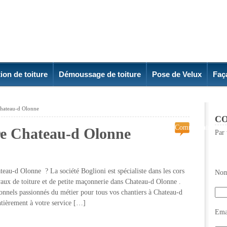
ion de toiture
Démoussage de toiture
Pose de Velux
Faç
 Chateau-d Olonne
CO
Commentaires
ure Chateau-d Olonne
Par 
fermés
sur
Peinture
intérieure
teau-d Olonne ? La société Boglioni est spécialiste dans les cors
Nom
Chateau-
ravaux de toiture et de petite maçonnerie dans Chateau-d Olonne .
d
onnels passionnés du métier pour tous vos chantiers à Chateau-d
Olonne
ntièrement à votre service […]
Emai