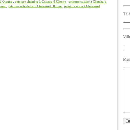
u-d Olonne
,
peinture chambre à Chateau-d Olonne
,
peinture cuisine à Chateau-d
lonne
,
peinture salle de bain Chateau-d Olonne
,
peinture salon à Chateau-d
Tél
Vill
Mes