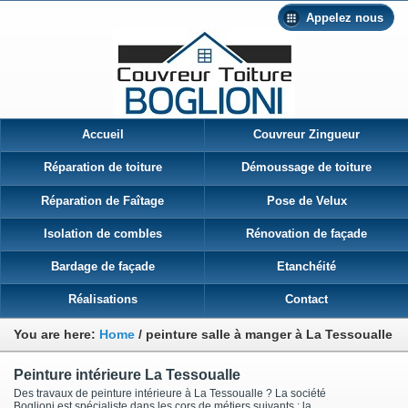
Appelez nous
Accueil
Couvreur Zingueur
Réparation de toiture
Démoussage de toiture
Réparation de Faîtage
Pose de Velux
Isolation de combles
Rénovation de façade
Bardage de façade
Etanchéité
Réalisations
Contact
You are here:
Home
/
peinture salle à manger à La Tessoualle
Peinture intérieure La Tessoualle
Des travaux de peinture intérieure à La Tessoualle ? La société
Boglioni est spécialiste dans les cors de métiers suivants : la