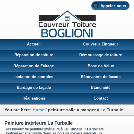
Appelez nous
Accueil
Couvreur Zingueur
Réparation de toiture
Démoussage de toiture
Réparation de Faîtage
Pose de Velux
Isolation de combles
Rénovation de façade
Bardage de façade
Etanchéité
Réalisations
Contact
You are here:
Home
/
peinture salle à manger à La Turballe
Peinture intérieure La Turballe
Des travaux de peinture intérieure à La Turballe ? La société
Boglioni est spécialiste dans les cors de métiers suivants : la