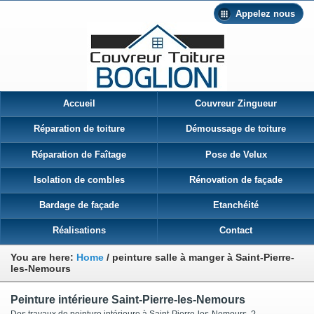
Appelez nous
Accueil
Couvreur Zingueur
Réparation de toiture
Démoussage de toiture
Réparation de Faîtage
Pose de Velux
Isolation de combles
Rénovation de façade
Bardage de façade
Etanchéité
Réalisations
Contact
You are here:
Home
/
peinture salle à manger à Saint-Pierre-
les-Nemours
Peinture intérieure Saint-Pierre-les-Nemours
Des travaux de peinture intérieure à Saint-Pierre-les-Nemours ?