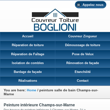
Appelez nous
Accueil
Couvreur Zingueur
Réparation de toiture
Démoussage de toiture
Réparation de Faîtage
Pose de Velux
Isolation de combles
Rénovation de façade
Bardage de façade
Etanchéité
Réalisations
Contact
You are here:
Home
/
peinture salle de bain Champs-sur-
Marne
Peinture intérieure Champs-sur-Marne
Des travaux de peinture intérieure à Champs-sur-Marne ? La