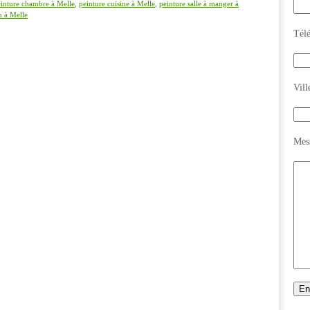
inture chambre à Melle
,
peinture cuisine à Melle
,
peinture salle à manger à
n à Melle
Tél
Vill
Mes