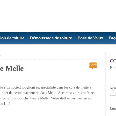
ion de toiture
Démoussage de toiture
Pose de Velux
Faç
e
CO
Commentaires
re Melle
Par 
fermés
sur
Peinture
intérieure
e ? La société Boglioni est spécialiste dans les cors de métiers
Nom
Melle
oiture et de petite maçonnerie dans Melle. Accordez votre confiance
r pour tous vos chantiers à Melle. Notre staff expérimentée est
 en […]
Emai