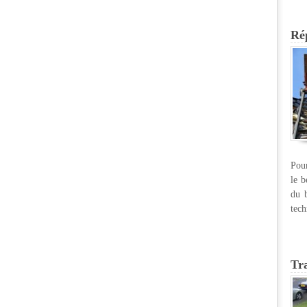
Rép
Pour
le b
du b
tech
Tr