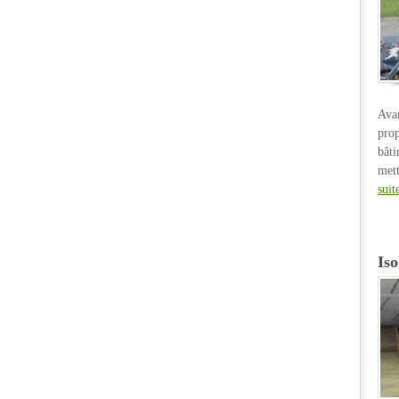
Ava
pro
bât
met
suit
Iso