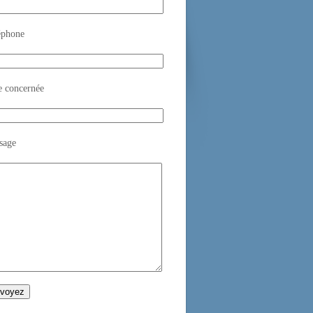
éphone
e concernée
sage