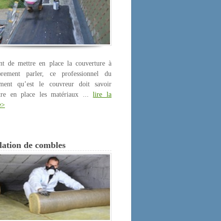
nt de mettre en place la couverture à
prement parler, ce professionnel du
iment qu’est le couvreur doit savoir
tre en place les matériaux ...
lire la
e>
lation de combles