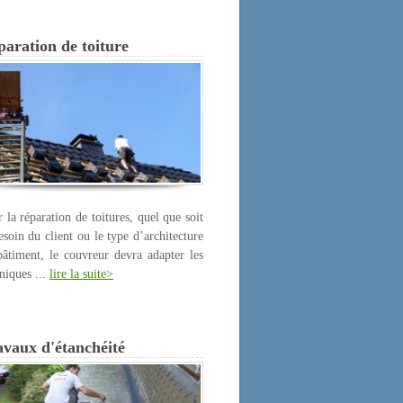
aration de toiture
 la réparation de toitures, quel que soit
esoin du client ou le type d’architecture
âtiment, le couvreur devra adapter les
niques ...
lire la suite>
avaux d'étanchéité