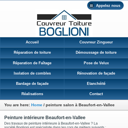
Appelez nous
Accueil
Couvreur Zingueur
Réparation de toiture
Démoussage de toiture
Réparation de Faîtage
Pose de Velux
Isolation de combles
Rénovation de façade
Bardage de façade
Etanchéité
Réalisations
Contact
You are here:
Home
/
peinture salon à Beaufort-en-Vallee
Peinture intérieure Beaufort-en-Vallee
Des travaux de peinture intérieure à Beaufort-en-Vallee ? La
société Boglioni est spécialiste dans les cors de métiers suivants :