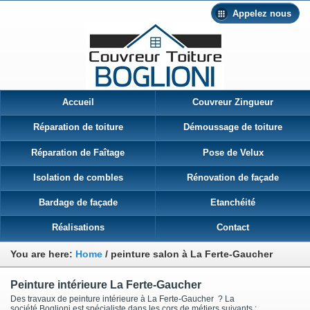
Appelez nous
Accueil
Couvreur Zingueur
Réparation de toiture
Démoussage de toiture
Réparation de Faîtage
Pose de Velux
Isolation de combles
Rénovation de façade
Bardage de façade
Etanchéité
Réalisations
Contact
You are here:
Home
/
peinture salon à La Ferte-Gaucher
Peinture intérieure La Ferte-Gaucher
Des travaux de peinture intérieure à La Ferte-Gaucher ? La
société Boglioni est spécialiste dans les cors de métiers suivants :