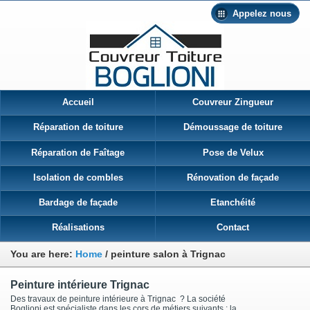
Appelez nous
Accueil
Couvreur Zingueur
Réparation de toiture
Démoussage de toiture
Réparation de Faîtage
Pose de Velux
Isolation de combles
Rénovation de façade
Bardage de façade
Etanchéité
Réalisations
Contact
You are here:
Home
/
peinture salon à Trignac
Peinture intérieure Trignac
Des travaux de peinture intérieure à Trignac ? La société
Boglioni est spécialiste dans les cors de métiers suivants : la