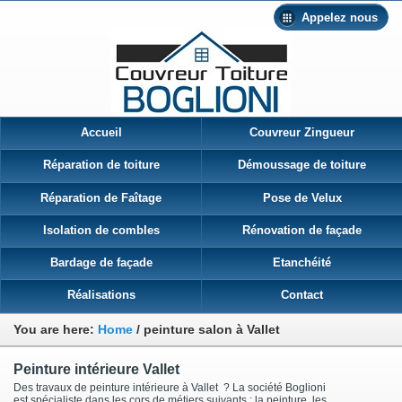
Appelez nous
Accueil
Couvreur Zingueur
Réparation de toiture
Démoussage de toiture
Réparation de Faîtage
Pose de Velux
Isolation de combles
Rénovation de façade
Bardage de façade
Etanchéité
Réalisations
Contact
You are here:
Home
/
peinture salon à Vallet
Peinture intérieure Vallet
Des travaux de peinture intérieure à Vallet ? La société Boglioni
est spécialiste dans les cors de métiers suivants : la peinture, les