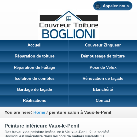
Appelez nous
Accueil
Couvreur Zingueur
Réparation de toiture
Démoussage de toiture
Réparation de Faîtage
Pose de Velux
Isolation de combles
Rénovation de façade
Bardage de façade
Etanchéité
Réalisations
Contact
You are here:
Home
/
peinture salon à Vaux-le-Penil
Peinture intérieure Vaux-le-Penil
Des travaux de peinture intérieure à Vaux-le-Penil ? La société
Boglioni est spécialiste dans les cors de métiers suivants : la