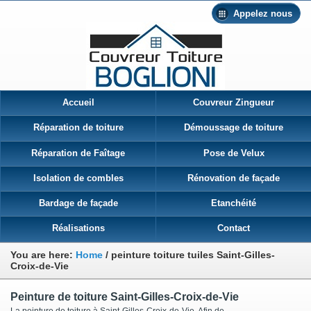
Appelez nous
Accueil
Couvreur Zingueur
Réparation de toiture
Démoussage de toiture
Réparation de Faîtage
Pose de Velux
Isolation de combles
Rénovation de façade
Bardage de façade
Etanchéité
Réalisations
Contact
You are here:
Home
/
peinture toiture tuiles Saint-Gilles-
Croix-de-Vie
Peinture de toiture Saint-Gilles-Croix-de-Vie
La peinture de toiture à Saint-Gilles-Croix-de-Vie Afin de