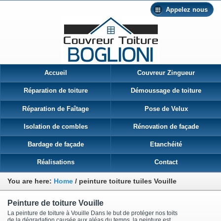
Appelez nous
Accueil
Couvreur Zingueur
Réparation de toiture
Démoussage de toiture
Réparation de Faîtage
Pose de Velux
Isolation de combles
Rénovation de façade
Bardage de façade
Etanchéité
Réalisations
Contact
You are here:
Home
/
peinture toiture tuiles Vouille
Peinture de toiture Vouille
La peinture de toiture à Vouille Dans le but de protéger nos toits
de la dégradation causée aux aléas du temps, la peinture est