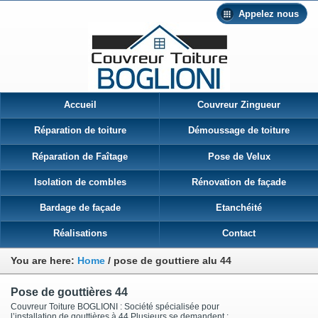
Appelez nous
Accueil
Couvreur Zingueur
Réparation de toiture
Démoussage de toiture
Réparation de Faîtage
Pose de Velux
Isolation de combles
Rénovation de façade
Bardage de façade
Etanchéité
Réalisations
Contact
You are here:
Home
/
pose de gouttiere alu 44
Pose de gouttières 44
Couvreur Toiture BOGLIONI : Société spécialisée pour
l’installation de gouttières à 44 Plusieurs se demandent :