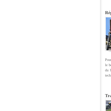
Rép
Pour
le b
du b
tech
Tr