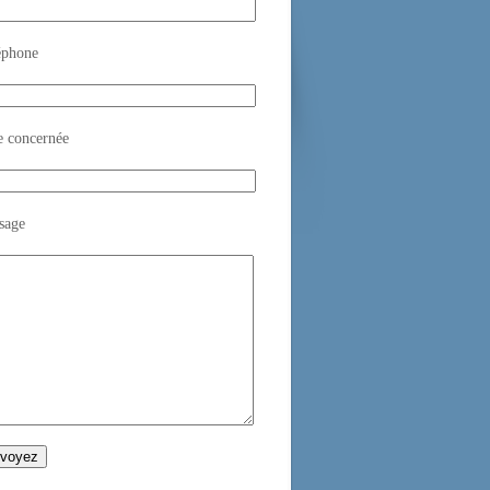
éphone
e concernée
sage