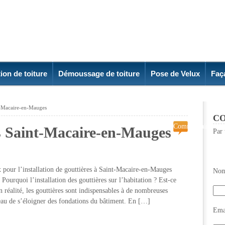
ion de toiture
Démoussage de toiture
Pose de Velux
Faç
nt-Macaire-en-Mauges
CO
Commentaires
es Saint-Macaire-en-Mauges
Par 
fermés
sur
Pose
de
our l’installation de gouttières à Saint-Macaire-en-Mauges
Nom
gouttières
urquoi l’installation des gouttières sur l’habitation ? Est-ce
Saint-
n réalité, les gouttières sont indispensables à de nombreuses
Macaire-
’eau de s’éloigner des fondations du bâtiment. En […]
en-
Emai
Mauges