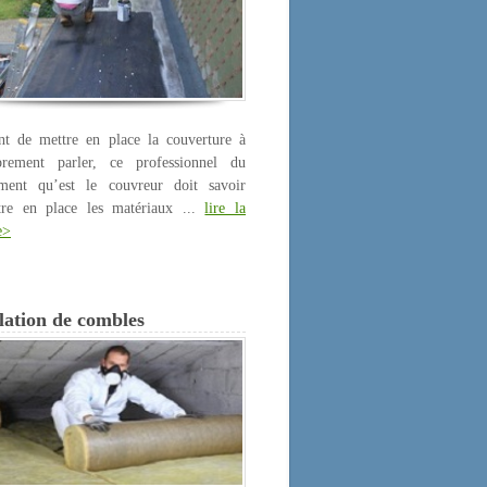
nt de mettre en place la couverture à
prement parler, ce professionnel du
iment qu’est le couvreur doit savoir
tre en place les matériaux ...
lire la
e>
lation de combles