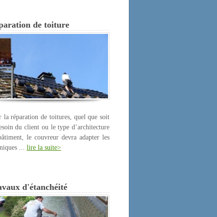
aration de toiture
 la réparation de toitures, quel que soit
esoin du client ou le type d’architecture
âtiment, le couvreur devra adapter les
niques ...
lire la suite>
avaux d'étanchéité