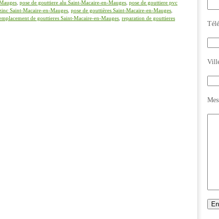
n-Mauges
,
pose de gouttiere alu Saint-Macaire-en-Mauges
,
pose de gouttiere pvc
 zinc Saint-Macaire-en-Mauges
,
pose de gouttières Saint-Macaire-en-Mauges
,
emplacement de gouttieres Saint-Macaire-en-Mauges
,
reparation de gouttieres
Tél
Vill
Mes