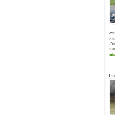
Ava
pro
bât
met
suit
Iso