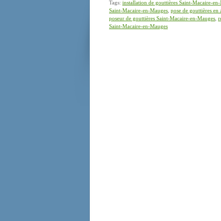
Tags:
installation de gouttières Saint-Macaire-e
Saint-Macaire-en-Mauges
,
pose de gouttières en
poseur de gouttières Saint-Macaire-en-Mauges
,
r
Saint-Macaire-en-Mauges