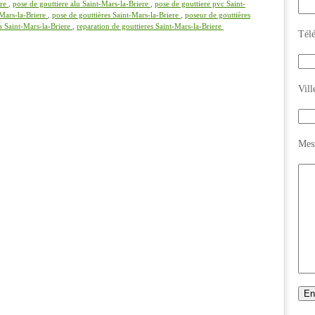
ere
,
pose de gouttiere alu Saint-Mars-la-Briere
,
pose de gouttiere pvc Saint-
-Mars-la-Briere
,
pose de gouttières Saint-Mars-la-Briere
,
poseur de gouttières
s Saint-Mars-la-Briere
,
reparation de gouttieres Saint-Mars-la-Briere
Tél
Vill
Mes