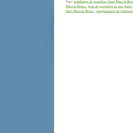
Tags:
installation de gouttières Saint-Mars-la-Bri
Mars-la-Briere
,
pose de gouttières en zinc Saint
Saint-Mars-la-Briere
,
remplacement de gouttiere