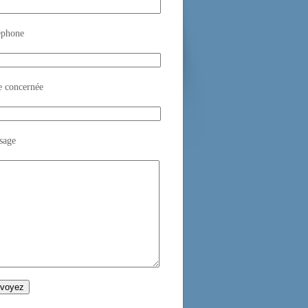
éphone
e concernée
sage