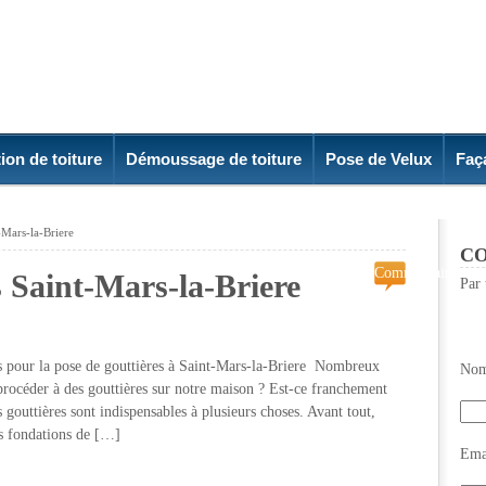
ion de toiture
Démoussage de toiture
Pose de Velux
Faç
t-Mars-la-Briere
CO
Commentaires
s Saint-Mars-la-Briere
Par 
fermés
sur
Pose
de
pour la pose de gouttières à Saint-Mars-la-Briere Nombreux
Nom
gouttières
rocéder à des gouttières sur notre maison ? Est-ce franchement
Saint-
es gouttières sont indispensables à plusieurs choses. Avant tout,
Mars-
es fondations de […]
la-
Emai
Briere