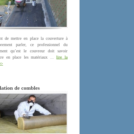
nt de mettre en place la couverture à
prement parler, ce professionnel du
iment qu’est le couvreur doit savoir
tre en place les matériaux ...
lire la
e>
lation de combles