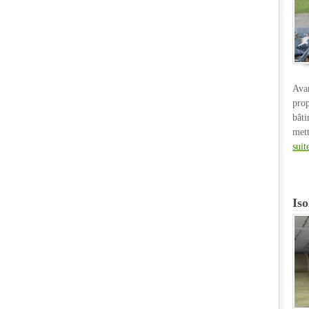
Ava
pro
bât
met
suit
Iso