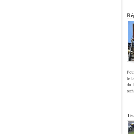
Rép
Pour
le b
du b
tech
Tr