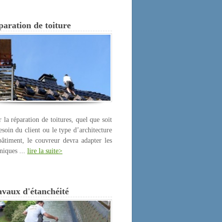
aration de toiture
 la réparation de toitures, quel que soit
esoin du client ou le type d’architecture
âtiment, le couvreur devra adapter les
niques ...
lire la suite>
avaux d'étanchéité