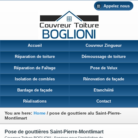
Appelez nous
Accueil
Couvreur Zingueur
Réparation de toiture
Démoussage de toiture
Réparation de Faîtage
Pose de Velux
Isolation de combles
Rénovation de façade
Bardage de façade
Etanchéité
Réalisations
Contact
You are here:
Home
/
pose de gouttiere alu Saint-Pierre-
Montlimart
Pose de gouttières Saint-Pierre-Montlimart
Couvreur Toiture BOGLIONI : Services pour l’installation de