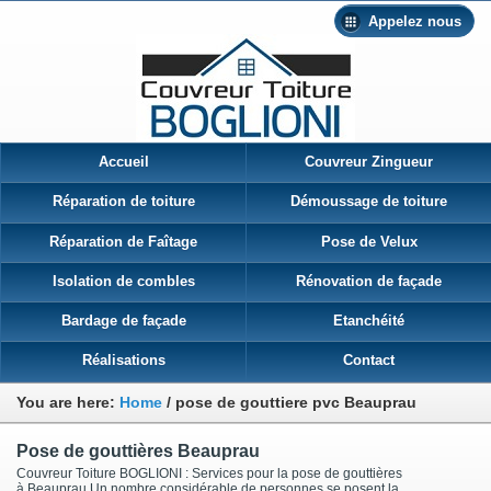
Appelez nous
Accueil
Couvreur Zingueur
Réparation de toiture
Démoussage de toiture
Réparation de Faîtage
Pose de Velux
Isolation de combles
Rénovation de façade
Bardage de façade
Etanchéité
Réalisations
Contact
You are here:
Home
/
pose de gouttiere pvc Beauprau
Pose de gouttières Beauprau
Couvreur Toiture BOGLIONI : Services pour la pose de gouttières
à Beauprau Un nombre considérable de personnes se posent la