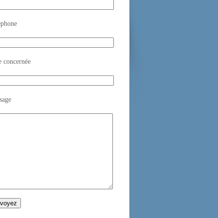
éphone
e concernée
sage