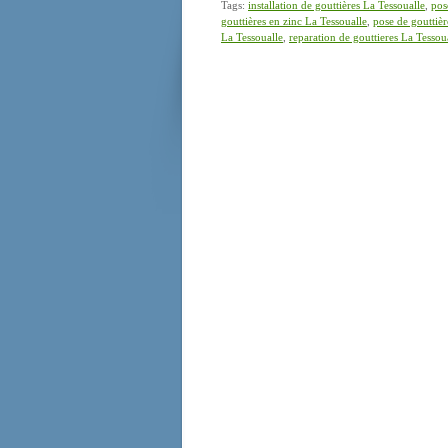
Tags:
installation de gouttières La Tessoualle
,
pos
gouttières en zinc La Tessoualle
,
pose de gouttièr
La Tessoualle
,
reparation de gouttieres La Tessou