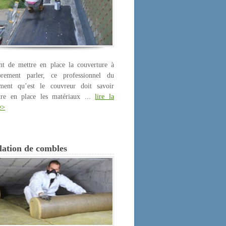
nt de mettre en place la couverture à
prement parler, ce professionnel du
iment qu’est le couvreur doit savoir
tre en place les matériaux ...
lire la
e>
lation de combles