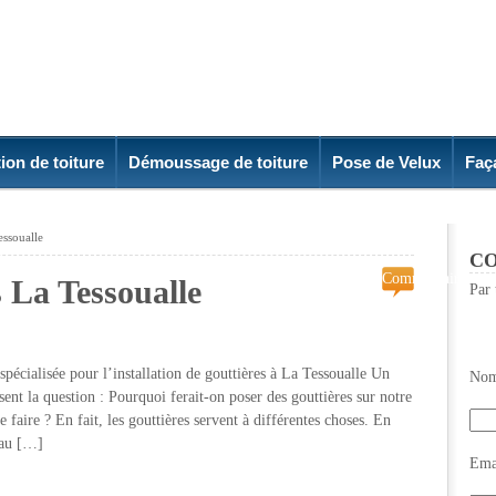
ion de toiture
Démoussage de toiture
Pose de Velux
Faç
essoualle
CO
Commentaires
s La Tessoualle
Par 
fermés
sur
Pose
de
cialisée pour l’installation de gouttières à La Tessoualle Un
Nom
gouttières
nt la question : Pourquoi ferait-on poser des gouttières sur notre
La
faire ? En fait, les gouttières servent à différentes choses. En
Tessoualle
’eau […]
Emai