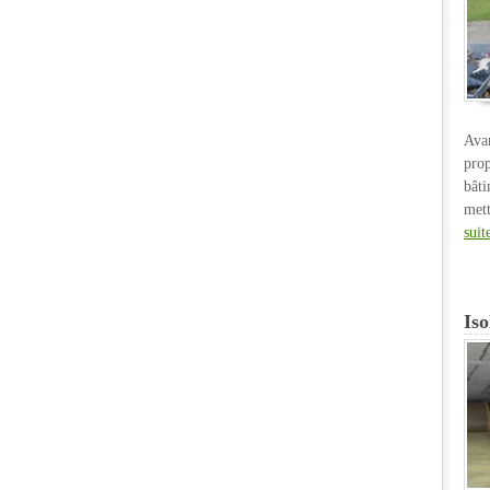
Ava
pro
bât
met
suit
Iso