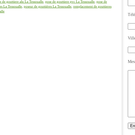
e de gouttiere alu La Tessoualle
,
pose de gouttiere pvc La Tessoualle
,
pose de
es La Tessoualle
,
poseur de gouttières La Tessoualle
,
remplacement de gouttieres
alle
Tél
Vill
Mes