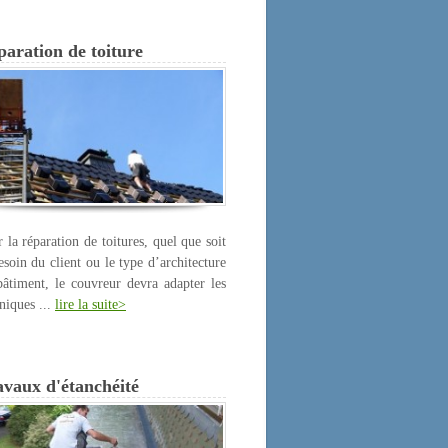
aration de toiture
 la réparation de toitures, quel que soit
esoin du client ou le type d’architecture
âtiment, le couvreur devra adapter les
niques ...
lire la suite>
avaux d'étanchéité