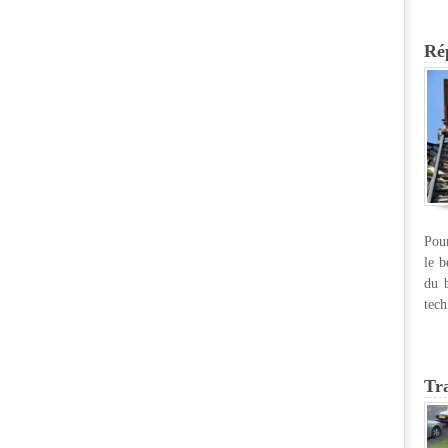
Rép
Pour
le b
du b
tech
Tr