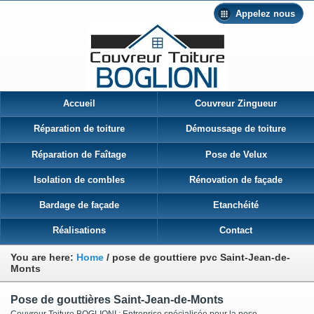
Appelez nous
Accueil
Couvreur Zingueur
Réparation de toiture
Démoussage de toiture
Réparation de Faîtage
Pose de Velux
Isolation de combles
Rénovation de façade
Bardage de façade
Etanchéité
Réalisations
Contact
You are here:
Home
/
pose de gouttiere pvc Saint-Jean-de-
Monts
Pose de gouttières Saint-Jean-de-Monts
Couvreur Toiture BOGLIONI : Entreprise spécialisée pour la pose