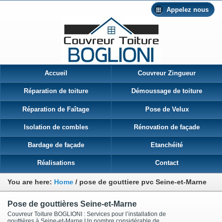
Appelez nous
Accueil
Couvreur Zingueur
Réparation de toiture
Démoussage de toiture
Réparation de Faîtage
Pose de Velux
Isolation de combles
Rénovation de façade
Bardage de façade
Etanchéité
Réalisations
Contact
You are here:
Home
/
pose de gouttiere pvc Seine-et-Marne
Pose de gouttières Seine-et-Marne
Couvreur Toiture BOGLIONI : Services pour l’installation de
gouttières à Seine-et-Marne Un nombre considérable de