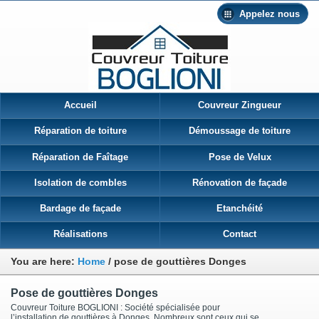
Appelez nous
Accueil
Couvreur Zingueur
Réparation de toiture
Démoussage de toiture
Réparation de Faîtage
Pose de Velux
Isolation de combles
Rénovation de façade
Bardage de façade
Etanchéité
Réalisations
Contact
You are here:
Home
/
pose de gouttières Donges
Pose de gouttières Donges
Couvreur Toiture BOGLIONI : Société spécialisée pour
l’installation de gouttières à Donges Nombreux sont ceux qui se