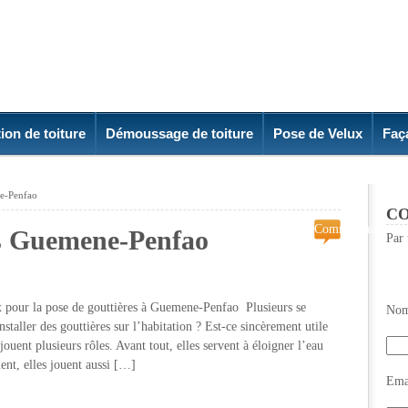
ion de toiture
Démoussage de toiture
Pose de Velux
Faç
ne-Penfao
CO
Commentaires
es Guemene-Penfao
Par 
fermés
sur
Pose
de
our la pose de gouttières à Guemene-Penfao Plusieurs se
Nom
gouttières
nstaller des gouttières sur l’habitation ? Est-ce sincèrement utile
Guemene-
s jouent plusieurs rôles. Avant tout, elles servent à éloigner l’eau
Penfao
nt, elles jouent aussi […]
Emai