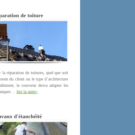
aration de toiture
 la réparation de toitures, quel que soit
esoin du client ou le type d’architecture
âtiment, le couvreur devra adapter les
niques ...
lire la suite>
avaux d'étanchéité