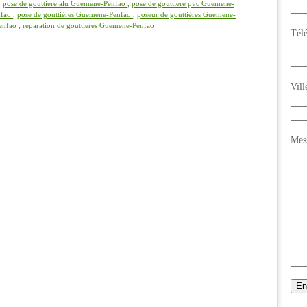
,
pose de gouttiere alu Guemene-Penfao
,
pose de gouttiere pvc Guemene-
nfao
,
pose de gouttières Guemene-Penfao
,
poseur de gouttières Guemene-
Penfao
,
reparation de gouttieres Guemene-Penfao
Tél
Vill
Mes