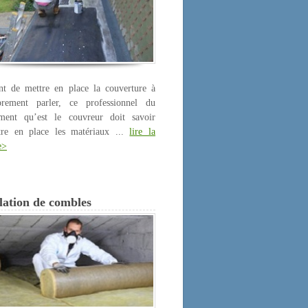
nt de mettre en place la couverture à
prement parler, ce professionnel du
iment qu’est le couvreur doit savoir
tre en place les matériaux ...
lire la
e>
lation de combles