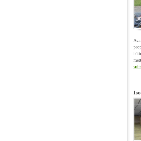
Ava
pro
bât
met
suit
Iso