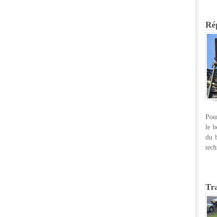
Rép
Pour
le b
du b
tech
Tr