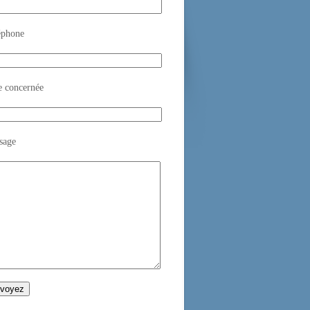
éphone
e concernée
sage