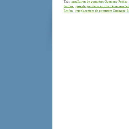
Tags:
installation de gouttières Guemene-Penfao
Penfao
,
pose de gouttières en zinc Guemene-Pe
Penfao
,
remplacement de gouttieres Guemene-