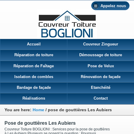
Appelez nous
Accueil
Couvreur Zingueur
Réparation de toiture
Démoussage de toiture
Réparation de Faîtage
Pose de Velux
Isolation de combles
Rénovation de façade
Bardage de façade
Etanchéité
Réalisations
Contact
You are here:
Home
/
pose de gouttières Les Aubiers
Pose de gouttières Les Aubiers
Couvreur Toiture BOGLIONI : Services pour la pose de gouttières
à Les Aubiers Plusieurs se posent la question : Pourquoi