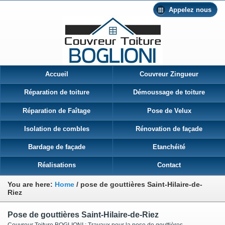
Appelez nous
Accueil
Couvreur Zingueur
Réparation de toiture
Démoussage de toiture
Réparation de Faîtage
Pose de Velux
Isolation de combles
Rénovation de façade
Bardage de façade
Etanchéité
Réalisations
Contact
You are here:
Home
/
pose de gouttières Saint-Hilaire-de-
Riez
Pose de gouttières Saint-Hilaire-de-Riez
Couvreur Toiture BOGLIONI : Travaux pour la pose de gouttières