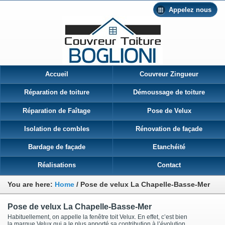
Appelez nous
Accueil
Couvreur Zingueur
Réparation de toiture
Démoussage de toiture
Réparation de Faîtage
Pose de Velux
Isolation de combles
Rénovation de façade
Bardage de façade
Etanchéité
Réalisations
Contact
You are here:
Home
/
Pose de velux La Chapelle-Basse-Mer
Pose de velux La Chapelle-Basse-Mer
Habituellement, on appelle la fenêtre toit Velux. En effet, c’est bien
la marque Velux qui a le plus apporté sa contribution à l’évolution