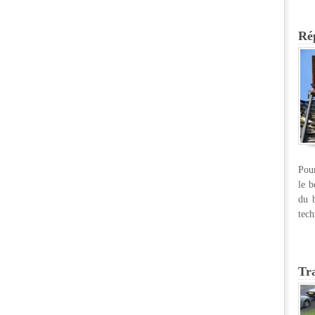
Rép
Pour
le b
du b
tech
Tr