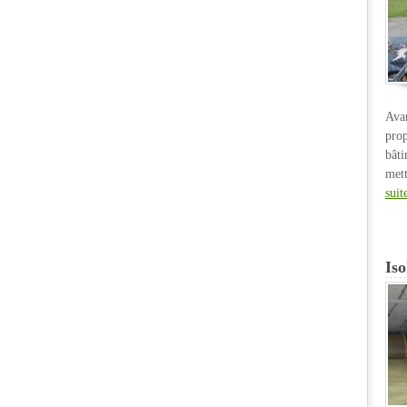
Ava
pro
bât
met
suit
Iso