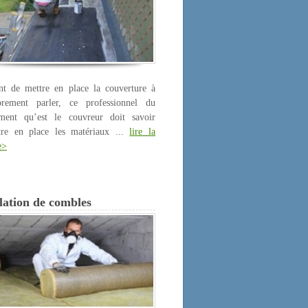
nt de mettre en place la couverture à
prement parler, ce professionnel du
iment qu’est le couvreur doit savoir
tre en place les matériaux ...
lire la
e>
lation de combles