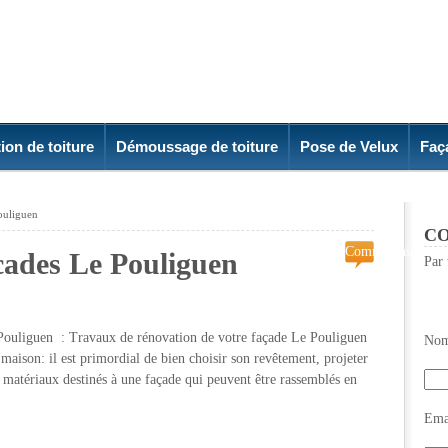
ion de toiture
Démoussage de toiture
Pose de Velux
Faç
Pouliguen
CO
Commentaires
cades Le Pouliguen
Par 
fermés
sur
Renovation
de
 Pouliguen : Travaux de rénovation de votre façade Le Pouliguen
Nom
facades
maison: il est primordial de bien choisir son revêtement, projeter
Le
 matériaux destinés à une façade qui peuvent être rassemblés en
Pouliguen
Emai