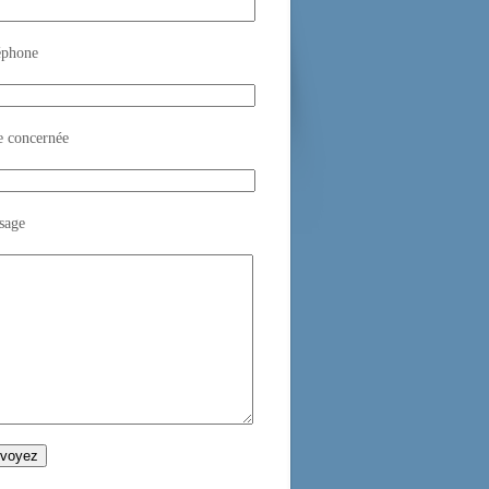
éphone
e concernée
sage