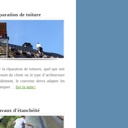
aration de toiture
 la réparation de toitures, quel que soit
esoin du client ou le type d’architecture
âtiment, le couvreur devra adapter les
niques ...
lire la suite>
avaux d'étanchéité