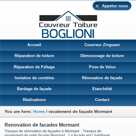
Appelez nous
Accueil
Couvreur Zingueur
Réparation de toiture
Démoussage de toiture
Réparation de Faîtage
Pose de Velux
Isolation de combles
Rénovation de façade
Bardage de façade
Etanchéité
Réalisations
Contact
You are here:
Home
/
ravalement de façade Mormant
Renovation de facades Mormant
Travaux de rénovation de façades à Mormant : Travaux de
ravalement de votre façade Mormant : La façade est l’ habillage