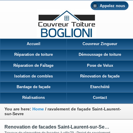
Appelez nous
Accueil
Couvreur Zingueur
Réparation de toiture
Démoussage de toiture
Réparation de Faîtage
Pose de Velux
Isolation de combles
Rénovation de façade
Bardage de façade
Etanchéité
Réalisations
Contact
You are here:
Home
/
ravalement de façade Saint-Laurent-
sur-Sevre
Renovation de facades Saint-Laurent-sur-Sevre
Travaux de rénovation de façades à ville79 : Projet de ravalement