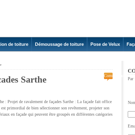
ion de toiture
Démoussage de toiture
Pose de Velux
Faç
he
CO
Commentaires
cades Sarthe
Par 
fermés
sur
Renovation
de
e : Projet de ravalement de façades Sarthe : La façade fait office
Nom
facades
l est primordial de bien sélectionner son revêtement, projeter son
Sarthe
riaux en façade qui peuvent être groupés en différentes catégories
Emai