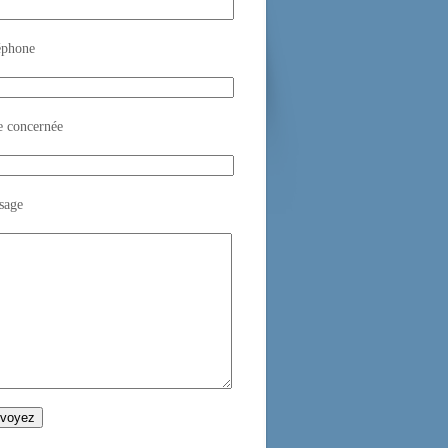
éphone
e concernée
sage