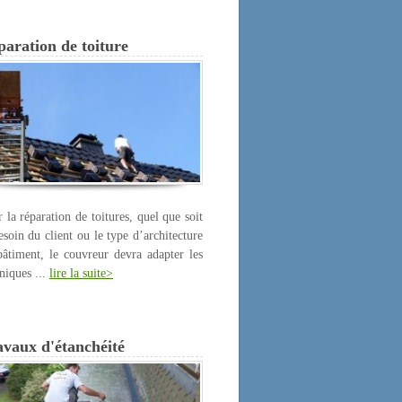
aration de toiture
 la réparation de toitures, quel que soit
esoin du client ou le type d’architecture
âtiment, le couvreur devra adapter les
niques ...
lire la suite>
avaux d'étanchéité