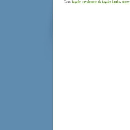
Tags:
façade
,
ravalement de façade Sarthe
,
rénov