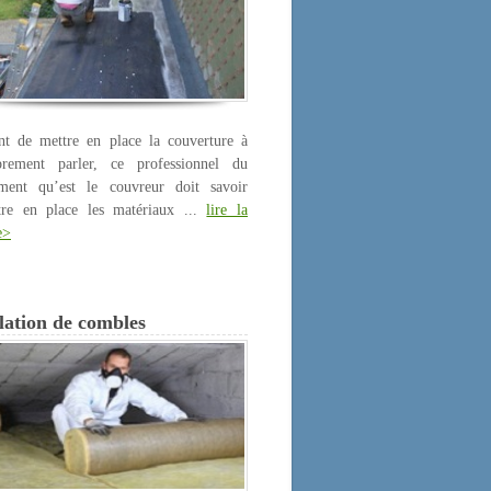
nt de mettre en place la couverture à
prement parler, ce professionnel du
iment qu’est le couvreur doit savoir
tre en place les matériaux ...
lire la
e>
lation de combles