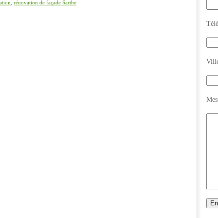
ation
,
rénovation de façade Sarthe
Tél
Vill
Mes