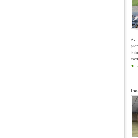
Ava
pro
bât
met
suit
Iso