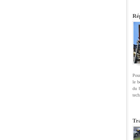
Rép
Pour
le b
du b
tech
Tr