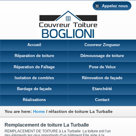
Appelez nous
Accueil
Couvreur Zingueur
Réparation de toiture
Démoussage de toiture
Réparation de Faîtage
Pose de Velux
Isolation de combles
Rénovation de façade
Bardage de façade
Etanchéité
Réalisations
Contact
You are here:
Home
/
réfaction de toiture La Turballe
Remplacement de toiture La Turballe
REMPLACEMENT DE TOITURE à La Turballe La toiture est l’un
des éléments les plus importants d’un bâtiment Elle aide à la