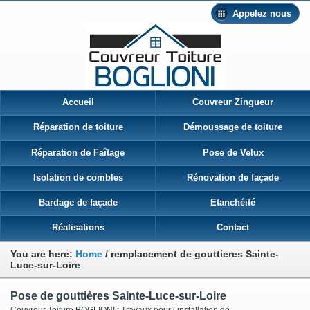
Appelez nous
Accueil
Couvreur Zingueur
Réparation de toiture
Démoussage de toiture
Réparation de Faîtage
Pose de Velux
Isolation de combles
Rénovation de façade
Bardage de façade
Etanchéité
Réalisations
Contact
You are here:
Home
/
remplacement de gouttieres Sainte-
Luce-sur-Loire
Pose de gouttières Sainte-Luce-sur-Loire
Couvreur Toiture BOGLIONI : Travaux pour l’installation de