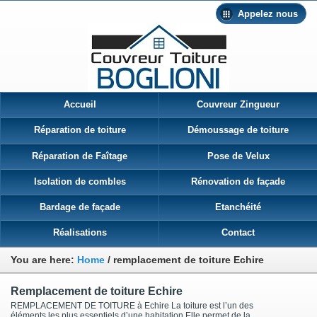
Appelez nous
Accueil
Couvreur Zingueur
Réparation de toiture
Démoussage de toiture
Réparation de Faîtage
Pose de Velux
Isolation de combles
Rénovation de façade
Bardage de façade
Etanchéité
Réalisations
Contact
You are here:
Home
/
remplacement de toiture Echire
Remplacement de toiture Echire
REMPLACEMENT DE TOITURE à Echire La toiture est l’un des
éléments les plus essentiels d’une habitation Elle permet de la