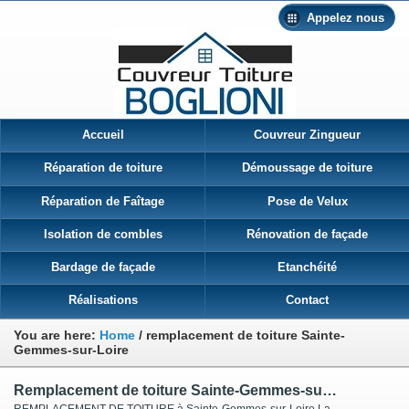
Appelez nous
Accueil
Couvreur Zingueur
Réparation de toiture
Démoussage de toiture
Réparation de Faîtage
Pose de Velux
Isolation de combles
Rénovation de façade
Bardage de façade
Etanchéité
Réalisations
Contact
You are here:
Home
/
remplacement de toiture Sainte-
Gemmes-sur-Loire
Remplacement de toiture Sainte-Gemmes-sur-Loire
REMPLACEMENT DE TOITURE à Sainte-Gemmes-sur-Loire La