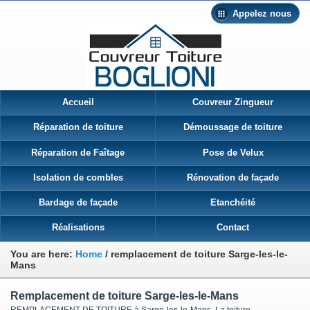
Appelez nous
Accueil
Couvreur Zingueur
Réparation de toiture
Démoussage de toiture
Réparation de Faîtage
Pose de Velux
Isolation de combles
Rénovation de façade
Bardage de façade
Etanchéité
Réalisations
Contact
You are here:
Home
/
remplacement de toiture Sarge-les-le-
Mans
Remplacement de toiture Sarge-les-le-Mans
REMPLACEMENT DE TOITURE à Sarge-les-le-Mans La toiture