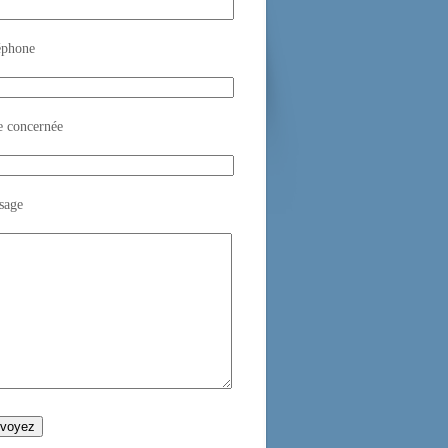
éphone
e concernée
sage