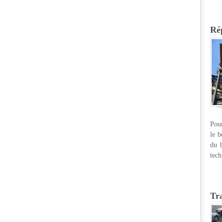
Rép
Pour
le b
du b
tech
Tr