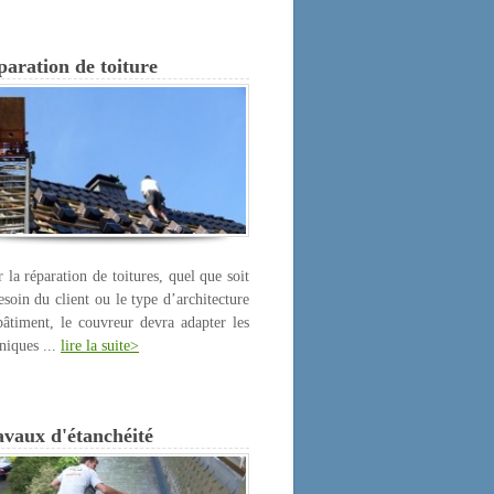
aration de toiture
 la réparation de toitures, quel que soit
esoin du client ou le type d’architecture
âtiment, le couvreur devra adapter les
niques ...
lire la suite>
avaux d'étanchéité