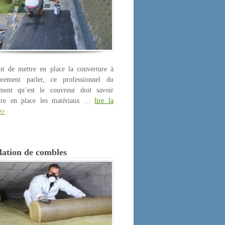
nt de mettre en place la couverture à
prement parler, ce professionnel du
iment qu’est le couvreur doit savoir
tre en place les matériaux ...
lire la
e>
lation de combles