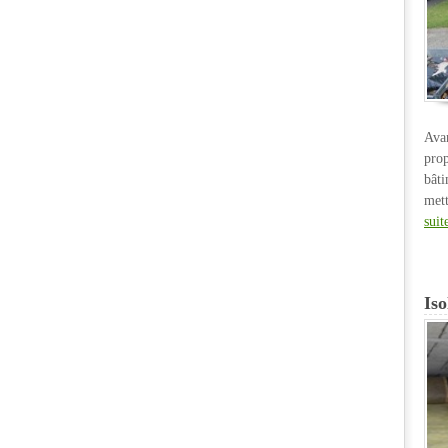
Ava
pro
bât
met
suit
Iso