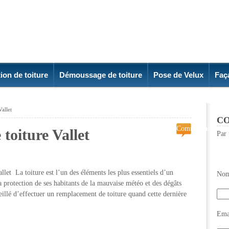
ion de toiture
Démoussage de toiture
Pose de Velux
Faç
Vallet
CO
Commentaires
toiture Vallet
Par 
fermés
sur
Remplacement
de
toiture est l’un des éléments les plus essentiels d’un
Nom
toiture
la protection de ses habitants de la mauvaise météo et des dégâts
Vallet
seillé d’effectuer un remplacement de toiture quand cette dernière
Emai