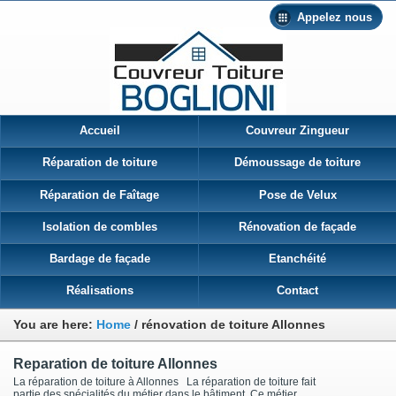
Appelez nous
Accueil
Couvreur Zingueur
Réparation de toiture
Démoussage de toiture
Réparation de Faîtage
Pose de Velux
Isolation de combles
Rénovation de façade
Bardage de façade
Etanchéité
Réalisations
Contact
You are here:
Home
/
rénovation de toiture Allonnes
Reparation de toiture Allonnes
La réparation de toiture à Allonnes La réparation de toiture fait
partie des spécialités du métier dans le bâtiment. Ce métier