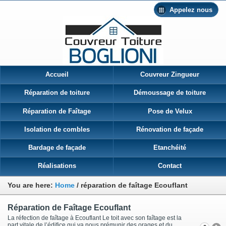
Appelez nous
Accueil
Couvreur Zingueur
Réparation de toiture
Démoussage de toiture
Réparation de Faîtage
Pose de Velux
Isolation de combles
Rénovation de façade
Bardage de façade
Etanchéité
Réalisations
Contact
You are here:
Home
/
réparation de faîtage Ecouflant
Réparation de Faîtage Ecouflant
La réfection de faîtage à Ecouflant Le toit avec son faîtage est la
part vitale de l’édifice qui va nous prémunir des orages et du