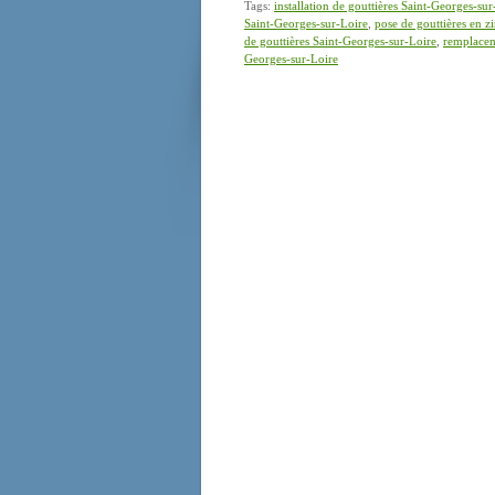
Tags:
installation de gouttières Saint-Georges-sur
Saint-Georges-sur-Loire
,
pose de gouttières en z
de gouttières Saint-Georges-sur-Loire
,
remplacem
Georges-sur-Loire