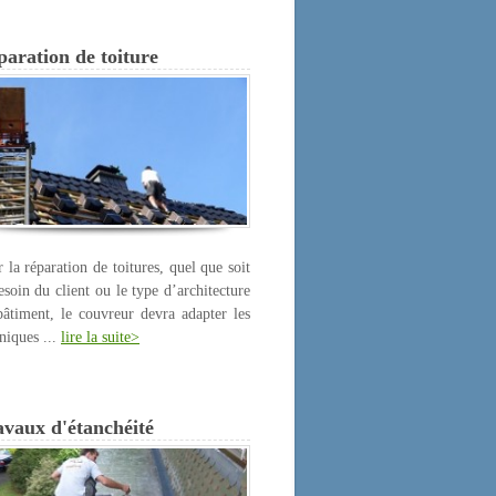
aration de toiture
 la réparation de toitures, quel que soit
esoin du client ou le type d’architecture
âtiment, le couvreur devra adapter les
niques ...
lire la suite>
avaux d'étanchéité