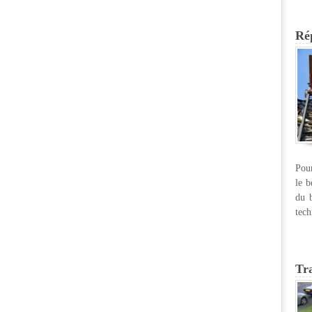
Rép
Pour
le b
du b
tech
Tr