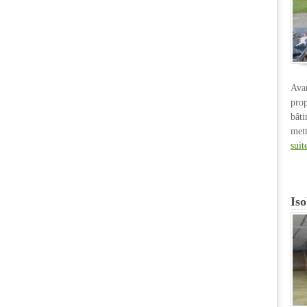
Ava
pro
bât
met
suit
Iso