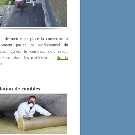
nt de mettre en place la couverture à
prement parler, ce professionnel du
iment qu’est le couvreur doit savoir
tre en place les matériaux ...
lire la
e>
lation de combles