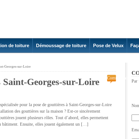
ion de toiture
Démoussage de toiture
Pose de Velux
Faç
aint-Georges-sur-Loire
CO
Commentaires
s Saint-Georges-sur-Loire
Par 
fermés
sur
Pose
de
écialisée pour la pose de gouttières à Saint-Georges-sur-Loire
Nom
gouttières
allation des gouttières sur la maison ? Est-ce sincèrement
Saint-
gouttières jouent plusieurs rôles. Tout d’abord, elles permettent
Georges-
u bâtiment. Ensuite, elles jouent également un […]
sur-
Emai
Loire