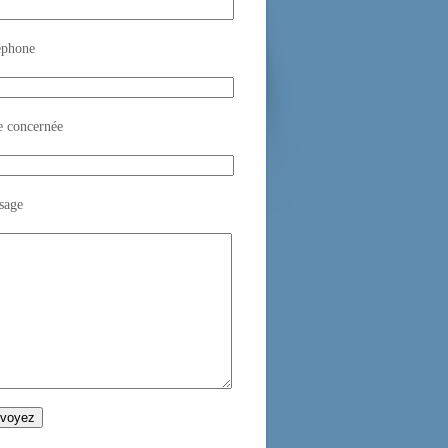
éphone
e concernée
sage