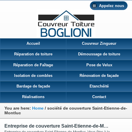
Appelez nous
Accueil
Couvreur Zingueur
Réparation de toiture
Démoussage de toiture
Réparation de Faîtage
Pose de Velux
Isolation de combles
Rénovation de façade
Bardage de façade
Etanchéité
Réalisations
Contact
You are here:
Home
/
société de couverture Saint-Etienne-de-
Montluc
Entreprise de couverture Saint-Etienne-de-Montluc
Entreprise de couverture Saint-Etienne-de-Montluc Vous êtes à la