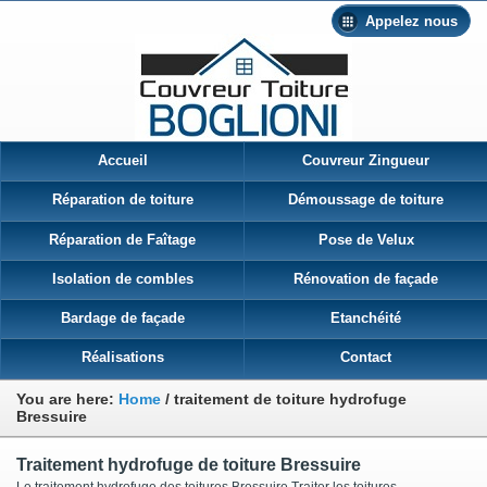
Appelez nous
Accueil
Couvreur Zingueur
Réparation de toiture
Démoussage de toiture
Réparation de Faîtage
Pose de Velux
Isolation de combles
Rénovation de façade
Bardage de façade
Etanchéité
Réalisations
Contact
You are here:
Home
/
traitement de toiture hydrofuge
Bressuire
Traitement hydrofuge de toiture Bressuire
Le traitement hydrofuge des toitures Bressuire Traiter les toitures