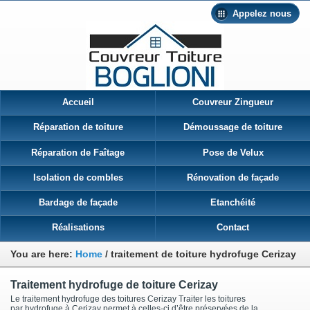
Appelez nous
Accueil
Couvreur Zingueur
Réparation de toiture
Démoussage de toiture
Réparation de Faîtage
Pose de Velux
Isolation de combles
Rénovation de façade
Bardage de façade
Etanchéité
Réalisations
Contact
You are here:
Home
/
traitement de toiture hydrofuge Cerizay
Traitement hydrofuge de toiture Cerizay
Le traitement hydrofuge des toitures Cerizay Traiter les toitures
par hydrofuge à Cerizay permet à celles-ci d’être préservées de la