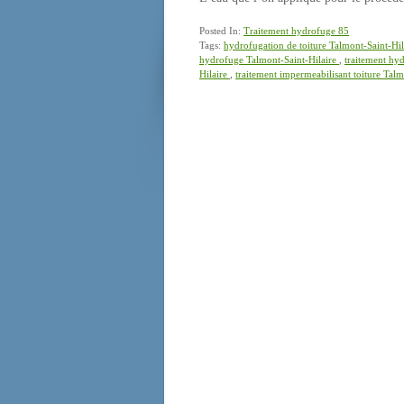
Posted In:
Traitement hydrofuge 85
Tags:
hydrofugation de toiture Talmont-Saint-Hi
hydrofuge Talmont-Saint-Hilaire
,
traitement hy
Hilaire
,
traitement impermeabilisant toiture Tal