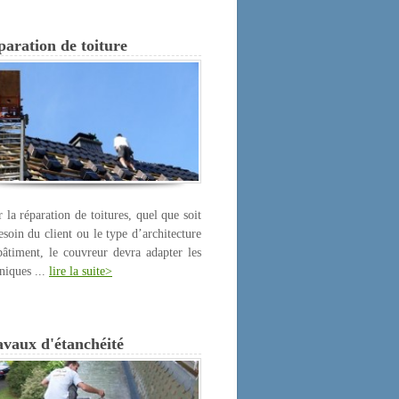
aration de toiture
 la réparation de toitures, quel que soit
esoin du client ou le type d’architecture
âtiment, le couvreur devra adapter les
niques ...
lire la suite>
avaux d'étanchéité