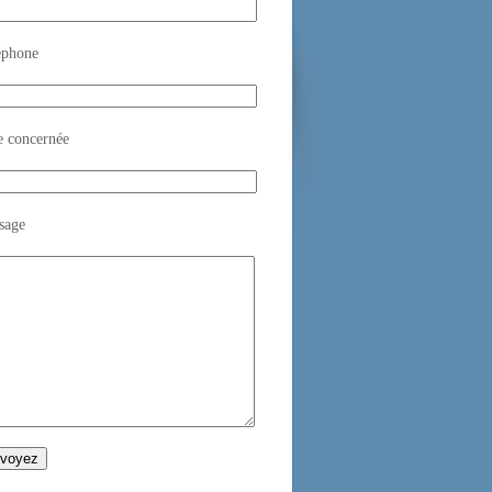
éphone
e concernée
sage