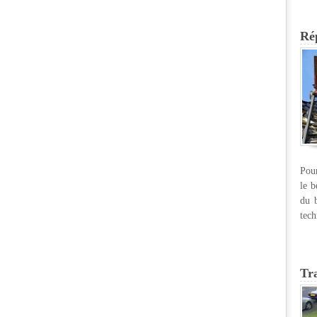
Rép
Pour
le b
du b
tech
Tr