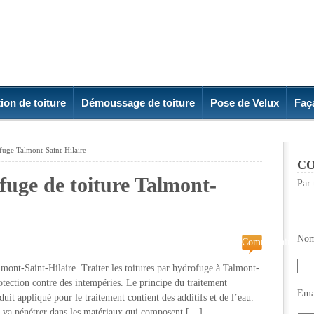
ion de toiture
Démoussage de toiture
Pose de Velux
Faç
ofuge Talmont-Saint-Hilaire
CO
fuge de toiture Talmont-
Par 
Nom
Commentaires
fermés
lmont-Saint-Hilaire Traiter les toitures par hydrofuge à Talmont-
sur
otection contre des intempéries. Le principe du traitement
Traitement
Emai
it appliqué pour le traitement contient des additifs et de l’eau.
hydrofuge
é va pénétrer dans les matériaux qui composent […]