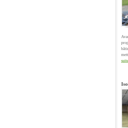
Ava
pro
bât
met
suit
Iso