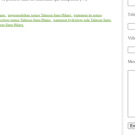
de
toiture
Talmont-
Tél
laire
,
impermeabiliser toiture Talmont-Saint-Hilaire
,
traitement de toiture
Saint-
drofuge toiture Talmont-Saint-Hilaire
,
traitement hydrofuge tuile Talmont-Saint-
mont-Saint-Hilaire
Hilaire
Vill
Mes