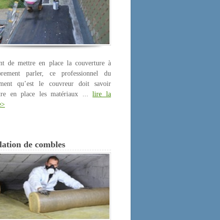
nt de mettre en place la couverture à
prement parler, ce professionnel du
iment qu’est le couvreur doit savoir
tre en place les matériaux ...
lire la
e>
lation de combles